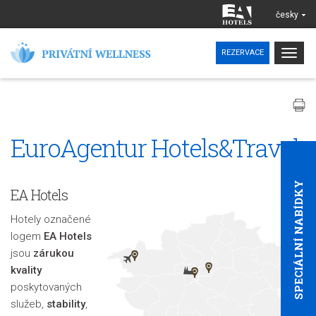
česky
Togg
REZERVACE
navig
EuroAgentur Hotels&Travel
SPECIÁLNÍ NABÍDKY
EA Hotels
Hotely označené
logem
EA Hotels
jsou
zárukou
kvality
poskytovaných
služeb,
stability
,