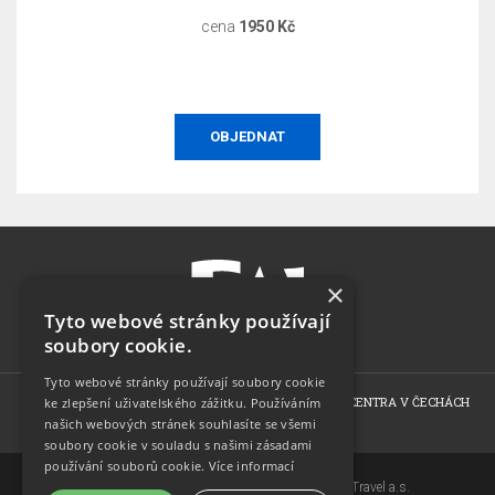
cena
1950 Kč
OBJEDNAT
×
Tyto webové stránky používají
soubory cookie.
Tyto webové stránky používají soubory cookie
HOME
WELLNESS CENTRA V PRAZE
WELLNESS CENTRA V ČECHÁCH
ke zlepšení uživatelského zážitku. Používáním
našich webových stránek souhlasíte se všemi
NABÍDKY
KONTAKT
soubory cookie v souladu s našimi zásadami
používání souborů cookie.
Více informací
Copyright © 2007-2026 EuroAgentur Hotels&Travel a.s.