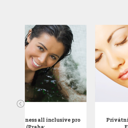
ve pro
Privátní wellness pro 2 (Praha:
Embassy Prague)