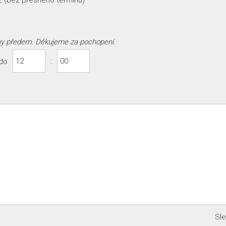
z (bez přesného termínu)
iny předem. Děkujeme za pochopení.
:
do
Sl