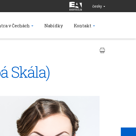
česky
tra v Čechách
Nabídky
Kontakt
á Skála)