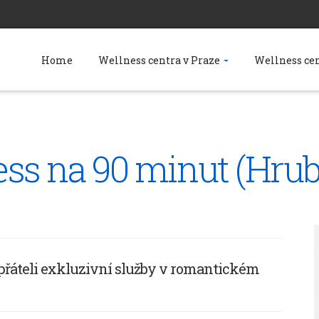
Home
Wellness centra v Praze
Wellness cen
ss na 90 minut (Hrub
 přáteli exkluzivní služby v romantickém