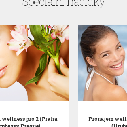
Speciální nabídky
Pronájem wellness na 90 minut
(Hrubá Skála)