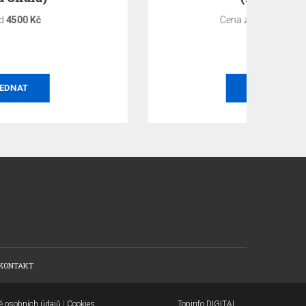
Cena za hodinu
1800 Kč
OBJEDNAT
KONTAKT
ně osobních údajů
|
Cookies
Topinfo DIGITAL