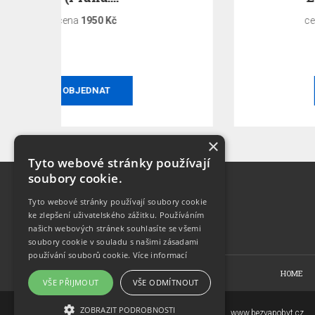
cena za 1 hodinu
1200 Kč
OBJEDNAT
×
Tyto webové stránky používají
soubory cookie.
Tyto webové stránky používají soubory cookie
ke zlepšení uživatelského zážitku. Používáním
našich webových stránek souhlasíte se všemi
soubory cookie v souladu s našimi zásadami
používání souborů cookie.
Více informací
HOME
VŠE PŘIJMOUT
VŠE ODMÍTNOUT
ZOBRAZIT PODROBNOSTI
Copyright © 2007-2026
www.bezvapobyt.cz