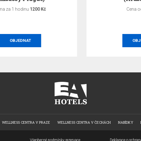
Cena od
4500 Kč
OBJEDNAT
WELLNESS CENTRA V PRAZE
WELLNESS CENTRA V ČECHÁCH
NABÍDKY
Všeobecné podmínky rezervace
Deklarace o ochra