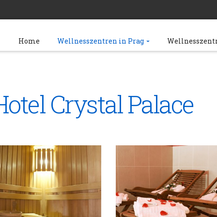
Home
Wellnesszentren in Prag
Wellnesszent
otel Crystal Palace