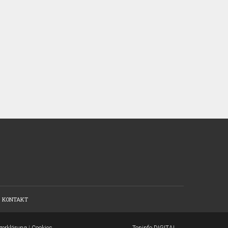
KONTAKT
zerklärung
|
Cookies
Topinfo DIGITAL