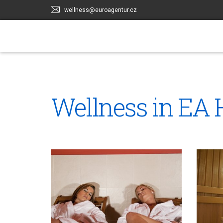
wellness@euroagentur.cz
Wellness in EA H