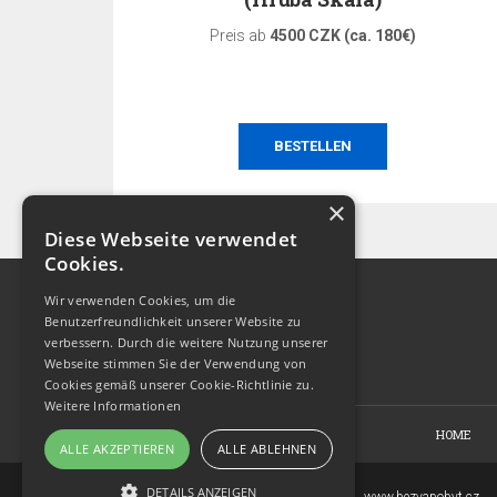
Preis ab
4500 CZK (ca. 180€)
BESTELLEN
×
Diese Webseite verwendet
Cookies.
Wir verwenden Cookies, um die
Benutzerfreundlichkeit unserer Website zu
verbessern. Durch die weitere Nutzung unserer
Webseite stimmen Sie der Verwendung von
Cookies gemäß unserer Cookie-Richtlinie zu.
Weitere Informationen
HOME
ALLE AKZEPTIEREN
ALLE ABLEHNEN
DETAILS ANZEIGEN
Copyright © 2007-2026
www.bezvapobyt.cz